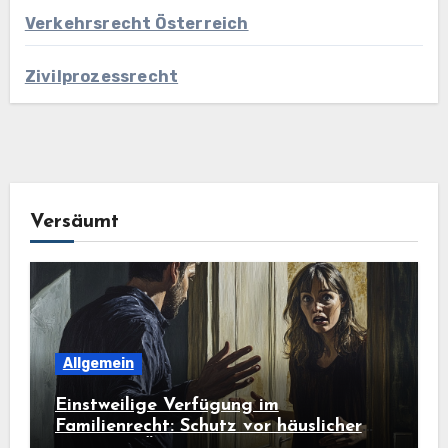
Verkehrsrecht Österreich
Zivilprozessrecht
Versäumt
Allgemein
Einstweilige Verfügung im
Familienrecht: Schutz vor häuslicher
Gewalt in Österreich